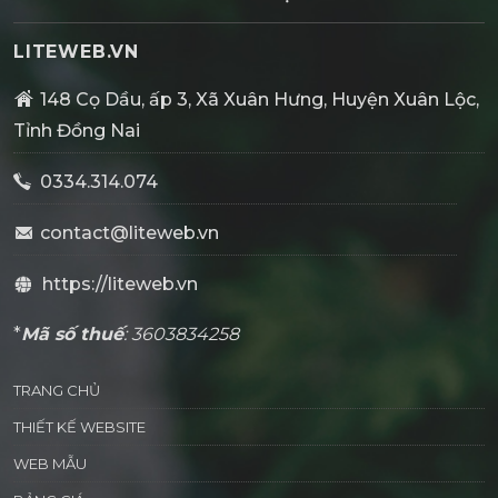
LITEWEB.VN
148 Cọ Dầu, ấp 3, Xã Xuân Hưng, Huyện Xuân Lộc,
Tỉnh Đồng Nai
0334.314.074
contact@liteweb.vn
https://liteweb.vn
*
Mã số thuế
: 3603834258
TRANG CHỦ
THIẾT KẾ WEBSITE
WEB MẪU