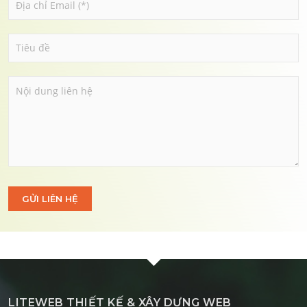
GỬI LIÊN HỆ
LITEWEB THIẾT KẾ & XÂY DỰNG WEB