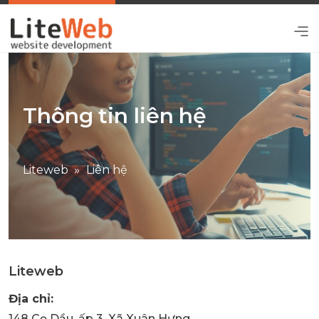
Thông tin liên hệ
Liteweb
Liên hệ
Liteweb
Địa chỉ:
148 Cọ Dầu, ấp 3, Xã Xuân Hưng,